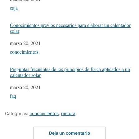
In relation to
caja
Conocimientos previos necesarios para elaborar un calentador
solar
Fecha
marzo 20, 2021
In relation to
conocimientos
Preguntas frecuentes de los principios de física aplicados a un
calentador solar
Fecha
marzo 20, 2021
In relation to
faq
Categorías:
conocimientos
,
pintura
Deja un comentario