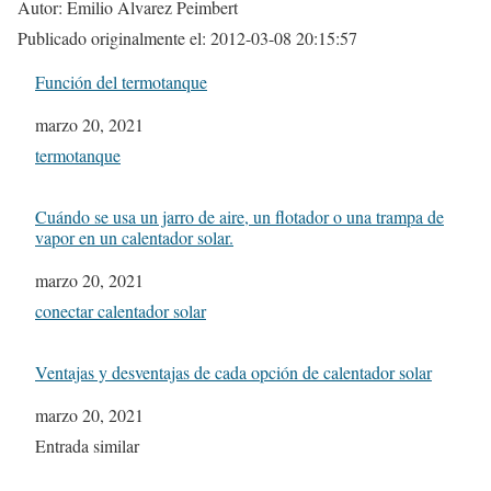
Autor: Emilio Alvarez Peimbert
Publicado originalmente el: 2012-03-08 20:15:57
Función del termotanque
Fecha
marzo 20, 2021
In relation to
termotanque
Cuándo se usa un jarro de aire, un flotador o una trampa de
vapor en un calentador solar.
Fecha
marzo 20, 2021
In relation to
conectar calentador solar
Ventajas y desventajas de cada opción de calentador solar
Fecha
marzo 20, 2021
In relation to
Entrada similar