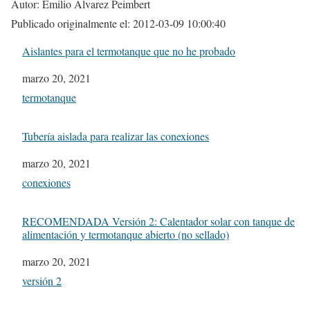
Autor: Emilio Alvarez Peimbert
Publicado originalmente el: 2012-03-09 10:00:40
Aislantes para el termotanque que no he probado
Fecha
marzo 20, 2021
In relation to
termotanque
Tubería aislada para realizar las conexiones
Fecha
marzo 20, 2021
In relation to
conexiones
RECOMENDADA Versión 2: Calentador solar con tanque de
alimentación y termotanque abierto (no sellado)
Fecha
marzo 20, 2021
In relation to
versión 2