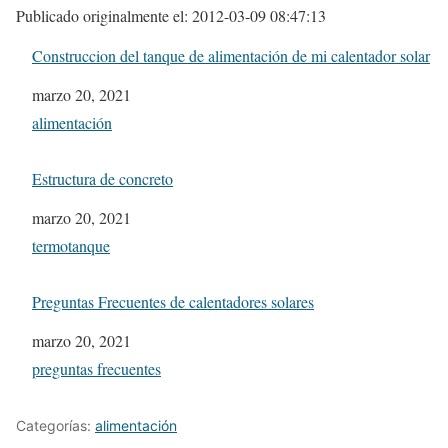
Publicado originalmente el: 2012-03-09 08:47:13
Construccion del tanque de alimentación de mi calentador solar
Fecha
marzo 20, 2021
In relation to
alimentación
Estructura de concreto
Fecha
marzo 20, 2021
In relation to
termotanque
Preguntas Frecuentes de calentadores solares
Fecha
marzo 20, 2021
In relation to
preguntas frecuentes
Categorías:
alimentación