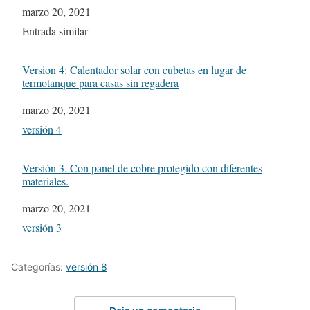
Fecha
marzo 20, 2021
In relation to
Entrada similar
Version 4: Calentador solar con cubetas en lugar de
termotanque para casas sin regadera
Fecha
marzo 20, 2021
In relation to
versión 4
Versión 3. Con panel de cobre protegido con diferentes
materiales.
Fecha
marzo 20, 2021
In relation to
versión 3
Categorías:
versión 8