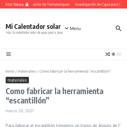
Saltar al contenido
Hot News
Investigación de Termotanques
Investigación de Cajas para los co
Mi Calentador solar
Menu
Haz tu calentador solar de agua paso a paso
Inicio
/
materiales
/
Como fabricar la herramienta “escantillón”
materiales
Como fabricar la herramienta
“escantillón”
marzo 20, 2021
Para fabricar el escantillón tomamos un tramo de ángulo de 1″