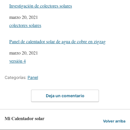
Investigación de colectores solares
Fecha
marzo 20, 2021
In relation to
colectores solares
Panel de calentador solar de agua de cobre en zigzag
Fecha
marzo 20, 2021
In relation to
versión 4
Categorías:
Panel
Deja un comentario
Mi Calentador solar
Volver arriba