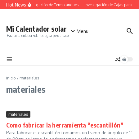
Saltar al contenido
Hot News
Investigación de Termotanques
Investigación de Cajas para los 
Mi Calentador solar
Menu
Haz tu calentador solar de agua paso a paso
Inicio
/
materiales
materiales
materiales
Como fabricar la herramienta “escantillón”
Para fabricar el escantillón tomamos un tramo de ángulo de 1″