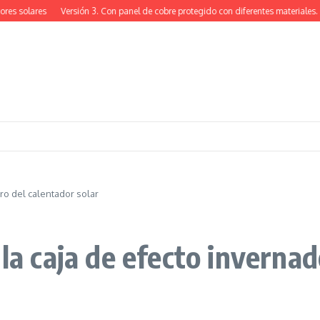
es solares
Versión 3. Con panel de cobre protegido con diferentes materiales.
ero del calentador solar
 la caja de efecto inverna