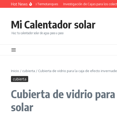
Saltar al contenido
Hot News
Investigación de Termotanques
Investigación de Cajas para los colector
Mi Calentador solar
Haz tu calentador solar de agua paso a paso
Inicio
/
cubierta
/
Cubierta de vidrio para la caja de efecto invernad
cubierta
Cubierta de vidrio para
solar