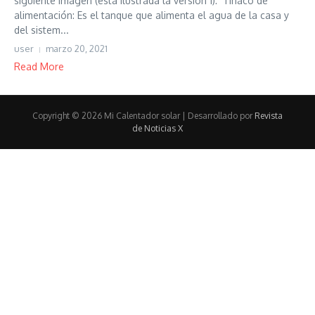
siguiente imagen (está ilustrada la versión 1): Tinaco de
alimentación: Es el tanque que alimenta el agua de la casa y
del sistem...
user
marzo 20, 2021
Read More
Copyright © 2026 Mi Calentador solar | Desarrollado por
Revista
de Noticias X