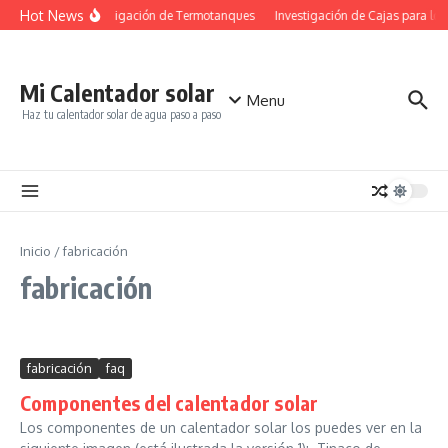
Saltar al contenido
Hot News
Investigación de Termotanques
Investigación de Cajas para los 
Mi Calentador solar
Menu
Haz tu calentador solar de agua paso a paso
Inicio
/
fabricación
fabricación
fabricación
faq
Componentes del calentador solar
Los componentes de un calentador solar los puedes ver en la