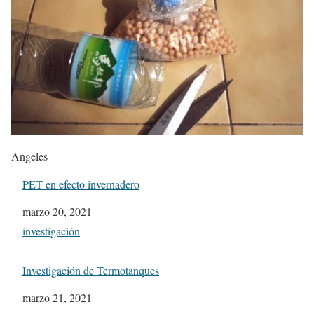
Angeles
PET en efecto invernadero
Fecha
marzo 20, 2021
In relation to
investigación
Investigación de Termotanques
Fecha
marzo 21, 2021