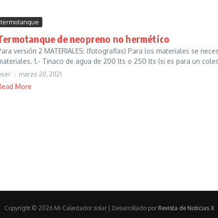
termotanque
Termotanque de neopreno no hermético
Para versión 2 MATERIALES: (fotografías) Para los materiales se nece
materiales. 1.- Tinaco de agua de 200 lts o 250 lts (si es para un colec
user
marzo 20, 2021
Read More
Copyright © 2026 Mi Calentador solar | Desarrollado por
Revista de Noticias X