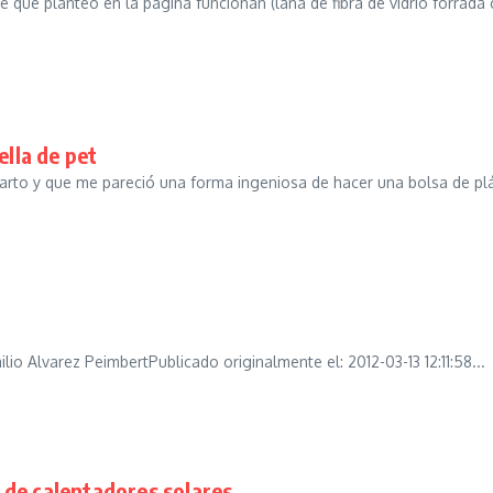
e que planteo en la página funcionan (lana de fibra de vidrio forra
ella de pet
arto y que me pareció una forma ingeniosa de hacer una bolsa de plást
lio Alvarez PeimbertPublicado originalmente el: 2012-03-13 12:11:58...
de calentadores solares