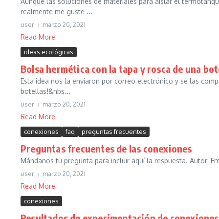
Aunque las soluciones de materiales para aislar el termotanqu
realmente me guste ...
user
marzo 20, 2021
Read More
ideas ecológicas
Bolsa hermética con la tapa y rosca de una bot
Esta idea nos la enviaron por correo electrónico y se las comp
botellas!&nbs...
user
marzo 20, 2021
Read More
conexiones
faq
preguntas frecuentes
Preguntas frecuentes de las conexiones
Mándanos tu pregunta para incluir aquí la respuesta. Autor: Emi
user
marzo 20, 2021
Read More
conexiones
Resultados de experimentación de conexiones 