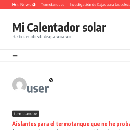
Saltar al contenido
Hot News
Investigación de Termotanques
Investigación de Cajas para los colector
Mi Calentador solar
Haz tu calentador solar de agua paso a paso
user
termotanque
Aislantes para el termotanque que no he prob