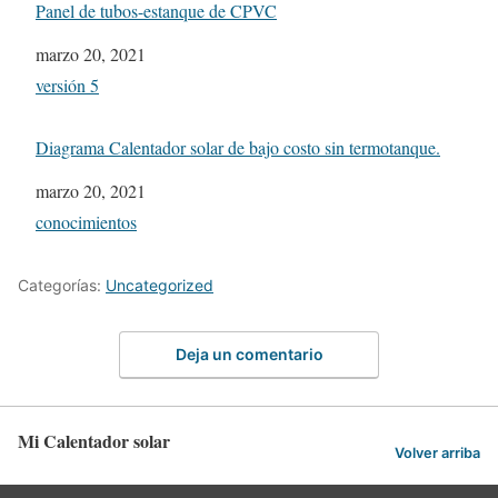
Panel de tubos-estanque de CPVC
Fecha
marzo 20, 2021
In relation to
versión 5
Diagrama Calentador solar de bajo costo sin termotanque.
Fecha
marzo 20, 2021
In relation to
conocimientos
Categorías:
Uncategorized
Deja un comentario
Mi Calentador solar
Volver arriba