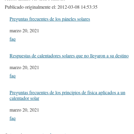
Publicado originalmente el: 2012-03-08 14:53:35
Preguntas frecuentes de los páneles solares
Fecha
marzo 20, 2021
In relation to
faq
Respuestas de calentadores solares que no llegaron a su destino
Fecha
marzo 20, 2021
In relation to
faq
Preguntas frecuentes de los principios de física aplicados a un
calentador solar
Fecha
marzo 20, 2021
In relation to
faq