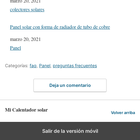
Fecha
marzo 20, 2021
In relation to
colectores solares
Panel solar con forma de radiador de tubo de cobre
Fecha
marzo 20, 2021
In relation to
Panel
Categorías:
faq
,
Panel
,
preguntas frecuentes
Deja un comentario
Mi Calentador solar
Volver arriba
Salir de la versión móvil