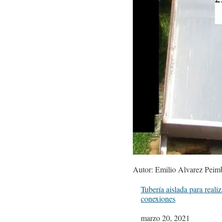
Autor: Emilio Alvarez Peimb
Tubería aislada para realiz
conexiones
Fecha
marzo 20, 2021