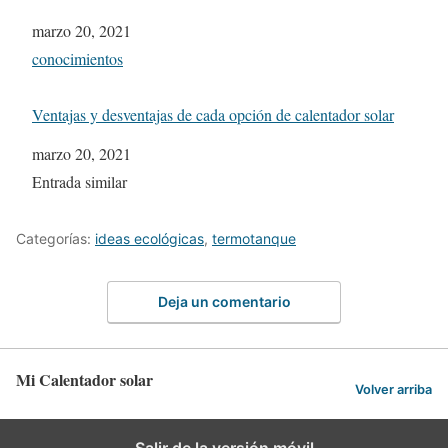
Fecha
marzo 20, 2021
In relation to
conocimientos
Ventajas y desventajas de cada opción de calentador solar
Fecha
marzo 20, 2021
In relation to
Entrada similar
Categorías:
ideas ecológicas
,
termotanque
Deja un comentario
Mi Calentador solar
Volver arriba
Salir de la versión móvil